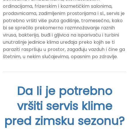
ordinacijama, frizerskim i kozmetičkim salonima,
prodavnicama, zadimljenim prostorijama i sl., servis je
potrebno vršiti više puta godišnje, tromesečno, kako
bi se sprečilo prekomerno razmnožavanje raznih
virusa, bakterija, buđi i gljivica na isparivaču i turbini
unutrašnje jedinice klima uređaja preko kojih se ti
paraziti raspršuju u prostor, zagađuju vazduh i čine ga
štetnim, u nekim slučajevima, opasnim po zdravlje.
Da li je potrebno
vršiti servis klime
pred zimsku sezonu?