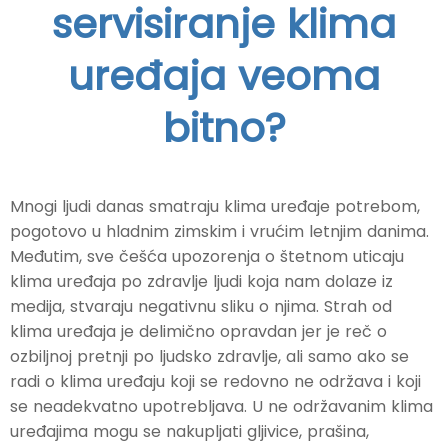
servisiranje klima
uređaja veoma
bitno?
Mnogi ljudi danas smatraju klima uređaje potrebom,
pogotovo u hladnim zimskim i vrućim letnjim danima.
Međutim, sve češća upozorenja o štetnom uticaju
klima uređaja po zdravlje ljudi koja nam dolaze iz
medija, stvaraju negativnu sliku o njima. Strah od
klima uređaja je delimično opravdan jer je reč o
ozbiljnoj pretnji po ljudsko zdravlje, ali samo ako se
radi o klima uređaju koji se redovno ne održava i koji
se neadekvatno upotrebljava. U ne održavanim klima
uređajima mogu se nakupljati gljivice, prašina,