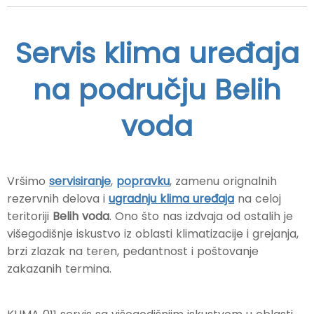
Servis klima uređaja
na području Belih
voda
Vršimo
servisiranje
,
popravku
, zamenu orignalnih
rezervnih delova i
ugradnju klima uređaja
na celoj
teritoriji
Belih voda
. Ono što nas izdvaja od ostalih je
višegodišnje iskustvo iz oblasti klimatizacije i grejanja,
brzi zlazak na teren, pedantnost i poštovanje
zakazanih termina.