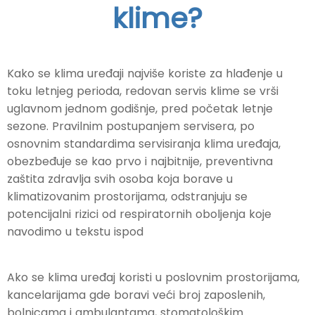
klime?
Kako se klima uređaji najviše koriste za hlađenje u
toku letnjeg perioda, redovan servis klime se vrši
uglavnom jednom godišnje, pred početak letnje
sezone. Pravilnim postupanjem servisera, po
osnovnim standardima servisiranja klima uređaja,
obezbeđuje se kao prvo i najbitnije, preventivna
zaštita zdravlja svih osoba koja borave u
klimatizovanim prostorijama, odstranjuju se
potencijalni rizici od respiratornih oboljenja koje
navodimo u tekstu ispod
Ako se klima uređaj koristi u poslovnim prostorijama,
kancelarijama gde boravi veći broj zaposlenih,
bolnicama i ambulantama, stomatološkim