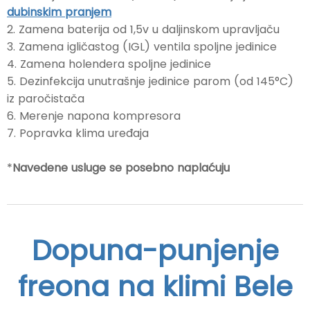
dubinskim pranjem
2. Zamena baterija od 1,5v u daljinskom upravljaču
3. Zamena igličastog (IGL) ventila spoljne jedinice
4. Zamena holendera spoljne jedinice
5. Dezinfekcija unutrašnje jedinice parom (od 145°C)
iz paročistača
6. Merenje napona kompresora
7. Popravka klima uređaja
*
Navedene usluge se posebno naplaćuju
Dopuna-punjenje
freona na klimi Bele