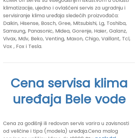
KLIMA 011 servis sa višegodišnjim iskustvom u oblasti
klimatizacije, ujedno i ovlašćeni servis za ugradnju i
servisiranje klima uređaja sledećih proizvođača:
Daikin, Hisense, Bosch, Gree, Mitsubishi, Lg, Toshiba,
Samsung, Panasonic, Midea, Gorenje, Haier, Galanz,
Vivax, Mdv, Beko, Venting, Maxon, Chigo, Vaillant, Tcl,
Vox , Fox i Tesla.
Cena servisa klima
uređaja Bele vode
Cena za godišnji ili redovan servis varira u zavisnosti
od veličine i tipa (modela) uređaja.Cena malog