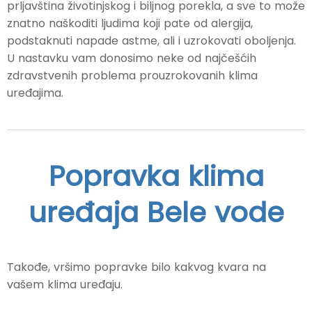
prljavština životinjskog i biljnog porekla, a sve to može
znatno naškoditi ljudima koji pate od alergija,
podstaknuti napade astme, ali i uzrokovati oboljenja.
U nastavku vam donosimo neke od najčešćih
zdravstvenih problema prouzrokovanih klima
uređajima.
Popravka klima
uređaja Bele vode
Takođe, vršimo popravke bilo kakvog kvara na
vašem klima uređaju.