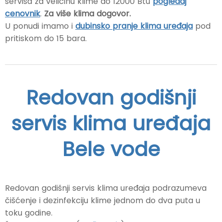
servisa za veličinu klime do 12000 Btu
pogledaj
cenovnik
.
Za više klima dogovor.
U ponudi imamo i
dubinsko pranje klima uređaja
pod
pritiskom do 15 bara.
Redovan godišnji
servis klima uređaja
Bele vode
Redovan godišnji servis klima uređaja podrazumeva
čišćenje i dezinfekciju klime jednom do dva puta u
toku godine.