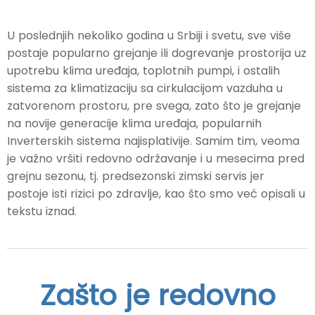
U poslednjih nekoliko godina u Srbiji i svetu, sve više
postaje popularno grejanje ili dogrevanje prostorija uz
upotrebu klima uređaja, toplotnih pumpi, i ostalih
sistema za klimatizaciju sa cirkulacijom vazduha u
zatvorenom prostoru, pre svega, zato što je grejanje
na novije generacije klima uređaja, popularnih
Inverterskih sistema najisplativije. Samim tim, veoma
je važno vršiti redovno održavanje i u mesecima pred
grejnu sezonu, tj. predsezonski zimski servis jer
postoje isti rizici po zdravlje, kao što smo već opisali u
tekstu iznad.
Zašto je redovno