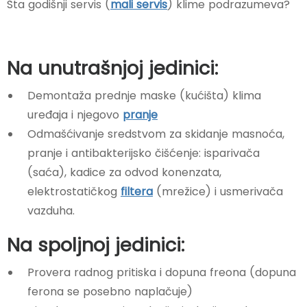
Šta godišnji servis (
mali servis
) klime podrazumeva?
Na unutrašnjoj jedinici:
Demontaža prednje maske (kućišta) klima
uređaja i njegovo
pranje
Odmašćivanje sredstvom za skidanje masnoća,
pranje i antibakterijsko čišćenje: isparivača
(saća), kadice za odvod konenzata,
elektrostatičkog
filtera
(mrežice) i usmerivača
vazduha.
Na spoljnoj jedinici:
Provera radnog pritiska i
dopuna freona
(dopuna
ferona se posebno naplačuje)