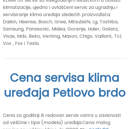
KLIMA 011 servis sa višegodišnjim iskustvom u oblasti
klimatizacije, ujedno i ovlašćeni servis za ugradnju i
servisiranje klima uređaja sledećih proizvođača:
Daikin, Hisense, Bosch, Gree, Mitsubishi, Lg, Toshiba,
Samsung, Panasonic, Midea, Gorenje, Haier, Galanz,
Vivax, Mdv, Beko, Venting, Maxon, Chigo, Vaillant, Tcl,
Vox , Fox i Tesla.
Cena servisa klima
uređaja Petlovo brdo
Cena za godišnji ili redovan servis varira u zavisnosti
od veličine i tipa (modela) uređaja.Cena malog