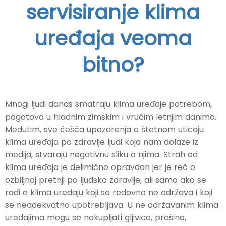
servisiranje klima
uređaja veoma
bitno?
Mnogi ljudi danas smatraju klima uređaje potrebom,
pogotovo u hladnim zimskim i vrućim letnjim danima.
Međutim, sve češća upozorenja o štetnom uticaju
klima uređaja po zdravlje ljudi koja nam dolaze iz
medija, stvaraju negativnu sliku o njima. Strah od
klima uređaja je delimično opravdan jer je reč o
ozbiljnoj pretnji po ljudsko zdravlje, ali samo ako se
radi o klima uređaju koji se redovno ne održava i koji
se neadekvatno upotrebljava. U ne održavanim klima
uređajima mogu se nakupljati gljivice, prašina,