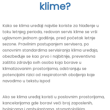
klime?
Kako se klima uređaji najviše koriste za hlađenje u
toku letnjeg perioda, redovan servis klime se vrši
uglavnom jednom godišnje, pred početak letnje
sezone. Pravilnim postupanjem servisera, po
osnovnim standardima servisiranja klima uređaja,
obezbeđuje se kao prvo i najbitnije, preventivna
zaštita zdravlja svih osoba koja borave u
klimatizovanim prostorijama, odstranjuju se
potencijalni rizici od respiratornih oboljenja koje
navodimo u tekstu ispod
Ako se klima uređaj koristi u poslovnim prostorijama,
kancelarijama gde boravi veći broj zaposlenih,
bolnicama i ambulantama, stomatološkim