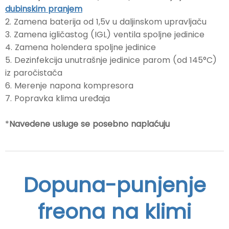
dubinskim pranjem
2. Zamena baterija od 1,5v u daljinskom upravljaču
3. Zamena igličastog (IGL) ventila spoljne jedinice
4. Zamena holendera spoljne jedinice
5. Dezinfekcija unutrašnje jedinice parom (od 145°C)
iz paročistača
6. Merenje napona kompresora
7. Popravka klima uređaja
*
Navedene usluge se posebno naplaćuju
Dopuna-punjenje
freona na klimi