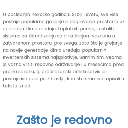
U poslednjih nekoliko godina u Srbiji i svetu, sve više
postaje popularno grejanje ili dogrevanje prostorija uz
upotrebu klima uređaja, toplotnih pumpi, i ostalih
sistema za klimatizaciju sa cirkulacijom vazduha u
zatvorenom prostoru, pre svega, zato što je grejanje
na novije generacije klima uređaja, popularnih
Inverterskih sistema najisplativije. Samim tim, veoma
je važno vršiti redovno održavanje i u mesecima pred
grejnu sezonu, tj. predsezonski zimski servis jer
postoje isti rizici po zdravlje, kao što smo već opisali u
tekstu iznad.
Zašto je redovno