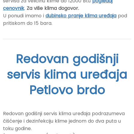
servisa za veličinu klime do 12000 Btu
pogledaj
cenovnik
.
Za više klima dogovor.
U ponudi imamo i
dubinsko pranje klima uređaja
pod
pritiskom do 15 bara.
Redovan godišnji
servis klima uređaja
Petlovo brdo
Redovan godišnji servis klima uređaja podrazumeva
čišćenje i dezinfekciju klime jednom do dva puta u
toku godine.