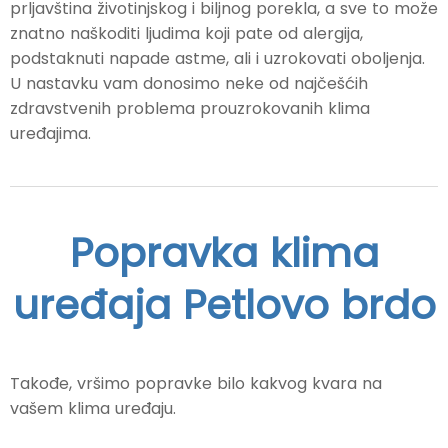
prljavština životinjskog i biljnog porekla, a sve to može
znatno naškoditi ljudima koji pate od alergija,
podstaknuti napade astme, ali i uzrokovati oboljenja.
U nastavku vam donosimo neke od najčešćih
zdravstvenih problema prouzrokovanih klima
uređajima.
Popravka klima
uređaja Petlovo brdo
Takođe, vršimo popravke bilo kakvog kvara na
vašem klima uređaju.