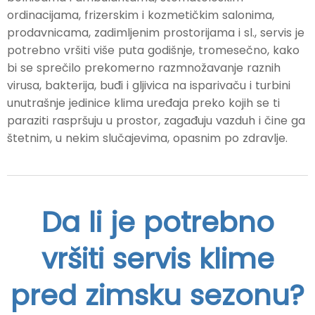
ordinacijama, frizerskim i kozmetičkim salonima,
prodavnicama, zadimljenim prostorijama i sl., servis je
potrebno vršiti više puta godišnje, tromesečno, kako
bi se sprečilo prekomerno razmnožavanje raznih
virusa, bakterija, buđi i gljivica na isparivaču i turbini
unutrašnje jedinice klima uređaja preko kojih se ti
paraziti raspršuju u prostor, zagađuju vazduh i čine ga
štetnim, u nekim slučajevima, opasnim po zdravlje.
Da li je potrebno
vršiti servis klime
pred zimsku sezonu?