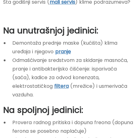
Šta godišnji servis (
mali servis
) klime podrazumeva?
Na unutrašnjoj jedinici:
Demontaža prednje maske (kućišta) klima
uređaja i njegovo
pranje
Odmašćivanje sredstvom za skidanje masnoća,
pranje i antibakterijsko čišćenje: isparivača
(saća), kadice za odvod konenzata,
elektrostatičkog
filtera
(mrežice) i usmerivača
vazduha.
Na spoljnoj jedinici:
Provera radnog pritiska i
dopuna freona
(dopuna
ferona se posebno naplačuje)