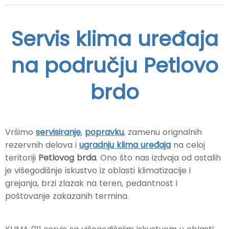
Servis klima uređaja
na području Petlovo
brdo
Vršimo
servisiranje
,
popravku
, zamenu orignalnih
rezervnih delova i
ugradnju klima uređaja
na celoj
teritoriji
Petlovog brda
. Ono što nas izdvaja od ostalih
je višegodišnje iskustvo iz oblasti klimatizacije i
grejanja, brzi zlazak na teren, pedantnost i
poštovanje zakazanih termina.