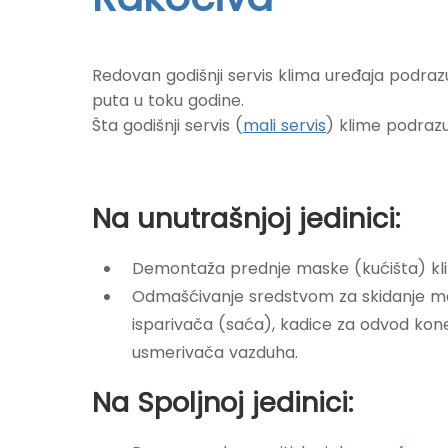
Redovan godišnji servis klima uređaja podraz
puta u toku godine.
Šta godišnji servis (
mali servis
) klime podra
Na unutrašnjoj jedinici:
Demontaža prednje maske (kućišta) kli
Odmašćivanje sredstvom za skidanje mas
isparivača (saća), kadice za odvod kon
usmerivača vazduha.
Na Spoljnoj jedinici: