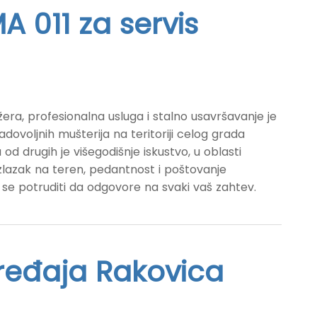
A 011 za servis
era, profesionalna usluga i stalno usavršavanje je
adovoljnih mušterija na teritoriji celog grada
 od drugih je višegodišnje iskustvo, u oblasti
 izlazak na teren, pedantnost i poštovanje
 se potruditi da odgovore na svaki vaš zahtev.
ređaja Rakovica