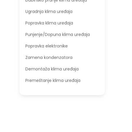
Dubinsko pranje klima uređaja
Ugradnja klima uređaja
Popravka klima uređaja
Punjenje/Dopuna klima uređaja
Popravka elektronike
Zamena kondenzatora
Demontaža klima uređaja
Premeštanje klima uređaja