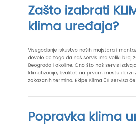
Zašto izabrati KLIM
klima uređaja?
Visegodisnje iskustvo naših majstora i montaž
dovelo do toga da naš servis ima veliki broj z
Beograda i okoline. Ono što naš servis izdvaja
klimatizacije, kvalitet na prvom mestu i brzi
zakazanih termina. Ekipe Klima 011 servisa će
Popravka klima u