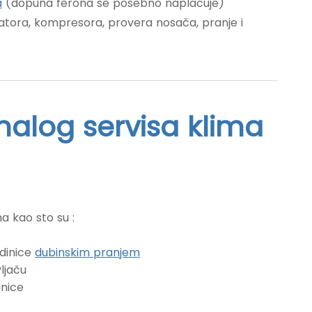
a
(dopuna ferona se posebno naplačuje)
ilatora, kompresora, provera nosača, pranje i
alog servisa klima
a kao sto su :
edinice
dubinskim pranjem
ljaču
inice