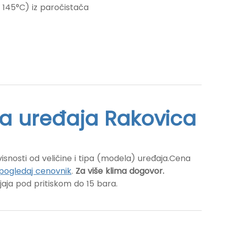
d 145°C) iz paročistača
ma uređaja Rakovica
avisnosti od veličine i tipa (modela) uređaja.Cena
pogledaj cenovnik
.
Za više klima dogovor.
jaja
pod pritiskom do 15 bara.