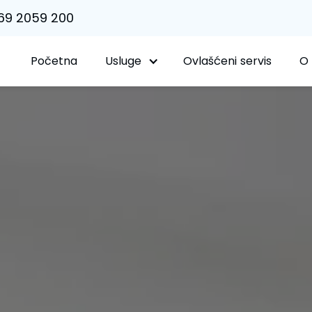
69 2059 200
Početna
Usluge
Ovlašćeni servis
O