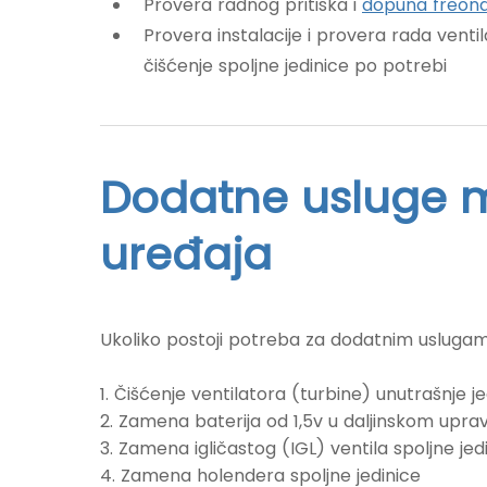
Provera radnog pritiska i
dopuna freon
Provera instalacije i provera rada vent
čišćenje spoljne jedinice po potrebi
Dodatne usluge m
uređaja
Ukoliko postoji potreba za dodatnim uslugam
1. Čišćenje ventilatora (turbine) unutrašnje j
2. Zamena baterija od 1,5v u daljinskom uprav
3. Zamena igličastog (IGL) ventila spoljne jed
4. Zamena holendera spoljne jedinice