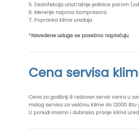
5. Dezinfekcija unutrašnje jedinice parom (o
6. Merenje napona kompresora
7. Popravka klima uređaja
*
Navedene usluge se posebno naplaćuju
Cena servisa kli
Cena za godišnji ili redovan servis varira u z
malog servisa za veličinu klime do 12000 Btu
U ponudi imamo i
dubinsko pranje klima ured