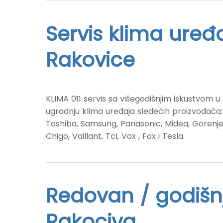
Servis klima uređ
Rakovice
KLIMA 011 servis sa višegodišnjim iskustvom u o
ugradnju klima uređaja sledećih proizvođača: D
Toshiba, Samsung, Panasonic, Midea, Gorenje,
Chigo, Vaillant, Tcl, Vox , Fox i Tesla.
Redovan / godišnj
Rakociva