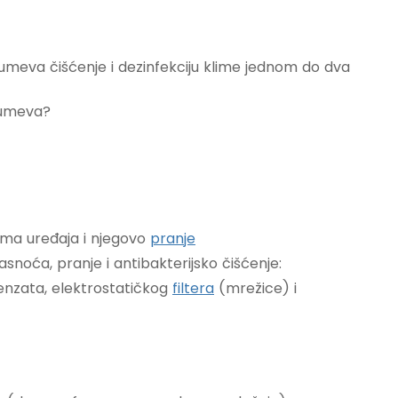
umeva čišćenje i dezinfekciju klime jednom do dva
zumeva?
ma uređaja i njegovo
pranje
noća, pranje i antibakterijsko čišćenje:
enzata, elektrostatičkog
filtera
(mrežice) i