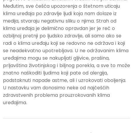
Međutim, sve češća upozorenja o štetnom uticaju
klima uređaja po zdravlje ljudi koja nam dolaze iz
medija, stvaraju negativnu sliku o njima. Strah od
klima uređaja je delimično opravdan jer je reč o
ozbiljnoj pretnji po ljudsko zdravlje, ali samo ako se
radi o klima uređaju koji se redovno ne održava i koji
se neadekvatno upotrebljava. U ne održavanim klima
uređajima mogu se nakupljati gljivice, prašina,
prljavština životinjskog i biljnog porekla, a sve to može
znatno naškoditi ljudima koji pate od alergija,
podstaknuti napade astme, ali i uzrokovati oboljenja.
U nastavku vam donosimo neke od najčešćih
zdravstvenih problema prouzrokovanih klima
uređajima.