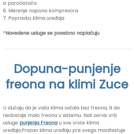
iz paročistača
6. Merenje napona kompresora
7. Popravka klima uređaja
*
Navedene usluge se posebno naplaćuju
Dopuna-punjenje
freona na klimi Zuce
U slučaju da je vaša klima ostala bez freona, ili da
nedostaje malo freona u sistemu. Naš servis vrši
usluge
punjenja Freona
u sve vrste klima
uređaja.Prazan klima uređaju pre svega manifestuje