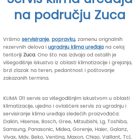
na području Zuca
Vršimo
servisiranje
,
popravku
, zamenu orignalnih
rezervnih delova i
ugradnju klima uređaja
na celoj
teritoriji
Zuca
. Ono što nas izdvaja od ostalih je
višegodišnje iskustvo iz oblasti klimatizacije i grejanja,
brzi zlazak na teren, pedantnost i poštovanje
zakazanih termina.
KLIMA 011 servis sa višegodišnjim iskustvom u oblasti
klimatizacije, ujedno i ovlašćeni servis za ugradnju i
servisiranje klima uređaja sledećih proizvođača:
Daikin, Hisense, Bosch, Gree, Mitsubishi, Lg, Toshiba,
Samsung, Panasonic, Midea, Gorenje, Haier, Galanz,
Vivax, Mdv, Beko, Venting, Maxon, Chigo, Vaillant, Tcl,