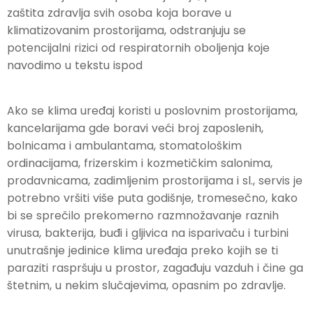
zaštita zdravlja svih osoba koja borave u
klimatizovanim prostorijama, odstranjuju se
potencijalni rizici od respiratornih oboljenja koje
navodimo u tekstu ispod
Ako se klima uređaj koristi u poslovnim prostorijama,
kancelarijama gde boravi veći broj zaposlenih,
bolnicama i ambulantama, stomatološkim
ordinacijama, frizerskim i kozmetičkim salonima,
prodavnicama, zadimljenim prostorijama i sl., servis je
potrebno vršiti više puta godišnje, tromesečno, kako
bi se sprečilo prekomerno razmnožavanje raznih
virusa, bakterija, buđi i gljivica na isparivaču i turbini
unutrašnje jedinice klima uređaja preko kojih se ti
paraziti raspršuju u prostor, zagađuju vazduh i čine ga
štetnim, u nekim slučajevima, opasnim po zdravlje.