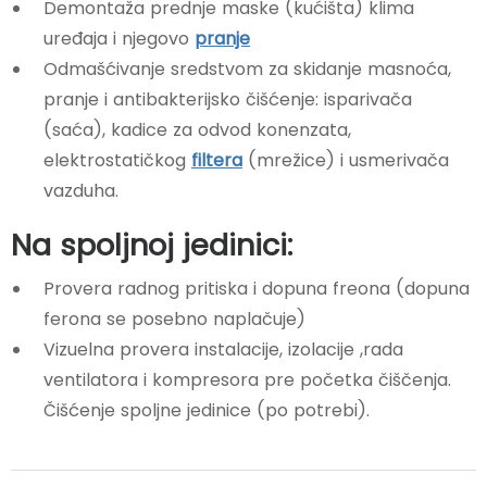
Demontaža prednje maske (kućišta) klima
uređaja i njegovo
pranje
Odmašćivanje sredstvom za skidanje masnoća,
pranje i antibakterijsko čišćenje: isparivača
(saća), kadice za odvod konenzata,
elektrostatičkog
filtera
(mrežice) i usmerivača
vazduha.
Na spoljnoj jedinici:
Provera radnog pritiska i
dopuna freona
(dopuna
ferona se posebno naplačuje)
Vizuelna provera instalacije, izolacije ,rada
ventilatora i kompresora pre početka čiščenja.
Čišćenje spoljne jedinice (po potrebi).