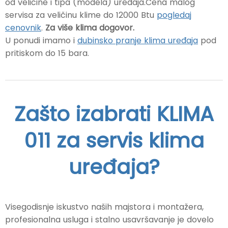
od veličine i tipa (modela) uređaja.Cena malog
servisa za veličinu klime do 12000 Btu
pogledaj
cenovnik
.
Za više klima dogovor.
U ponudi imamo i
dubinsko pranje klima uređaja
pod
pritiskom do 15 bara.
Zašto izabrati KLIMA
011 za servis klima
uređaja?
Visegodisnje iskustvo naših majstora i montažera,
profesionalna usluga i stalno usavršavanje je dovelo