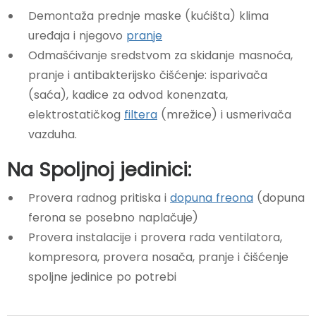
Demontaža prednje maske (kućišta) klima
uređaja i njegovo
pranje
Odmašćivanje sredstvom za skidanje masnoća,
pranje i antibakterijsko čišćenje: isparivača
(saća), kadice za odvod konenzata,
elektrostatičkog
filtera
(mrežice) i usmerivača
vazduha.
Na Spoljnoj jedinici:
Provera radnog pritiska i
dopuna freona
(dopuna
ferona se posebno naplačuje)
Provera instalacije i provera rada ventilatora,
kompresora, provera nosača, pranje i čišćenje
spoljne jedinice po potrebi