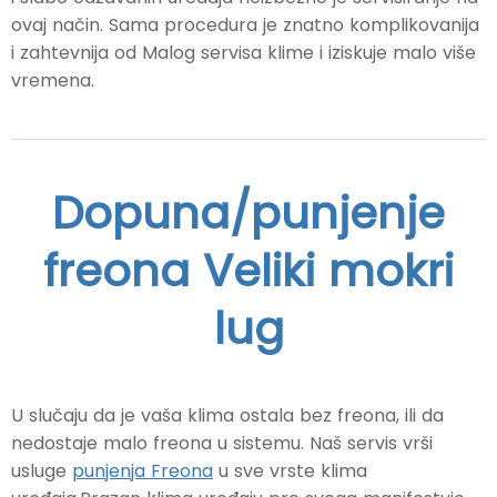
ovaj način. Sama procedura je znatno komplikovanija
i zahtevnija od
Malog servisa
klime i iziskuje malo više
vremena.
Dopuna/punjenje
freona Veliki mokri
lug
U slučaju da je vaša klima ostala bez freona, ili da
nedostaje malo freona u sistemu. Naš servis vrši
usluge
punjenja Freona
u sve vrste klima