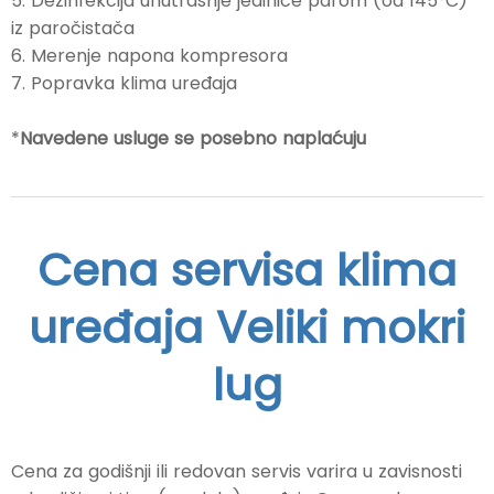
5. Dezinfekcija unutrašnje jedinice parom (od 145°C)
iz paročistača
6. Merenje napona kompresora
7. Popravka klima uređaja
*
Navedene usluge se posebno naplaćuju
Cena servisa klima
uređaja Veliki mokri
lug
Cena za godišnji ili redovan servis varira u zavisnosti