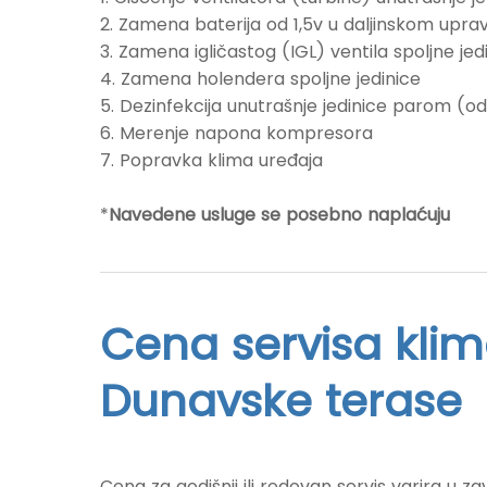
2. Zamena baterija od 1,5v u daljinskom uprav
3. Zamena igličastog (IGL) ventila spoljne jed
4. Zamena holendera spoljne jedinice
5. Dezinfekcija unutrašnje jedinice parom (o
6. Merenje napona kompresora
7. Popravka klima uređaja
*
Navedene usluge se posebno naplaćuju
Cena servisa kli
Dunavske terase
Cena za godišnji ili redovan servis varira u z