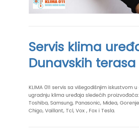
Servis klima uređ
Dunavskih terasa
KLIMA 011 servis sa višegodišnjim iskustvom u o
ugradnju klima uređaja sledećih proizvođača: D
Toshiba, Samsung, Panasonic, Midea, Gorenje,
Chigo, Vaillant, Tcl, Vox , Fox i Tesla.