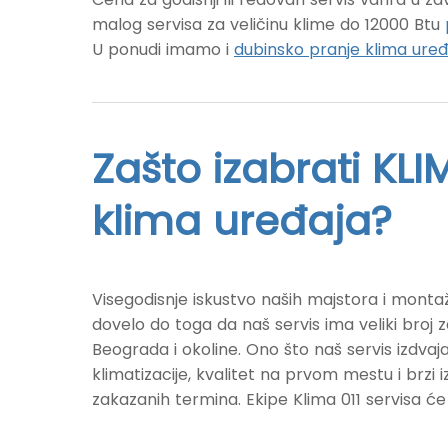
malog servisa za veličinu klime do 12000 Btu
U ponudi imamo i
dubinsko pranje klima uređ
Zašto izabrati KLIM
klima uređaja?
Visegodisnje iskustvo naših majstora i montaž
dovelo do toga da naš servis ima veliki broj z
Beograda i okoline. Ono što naš servis izdvaja
klimatizacije, kvalitet na prvom mestu i brzi
zakazanih termina. Ekipe Klima 011 servisa će