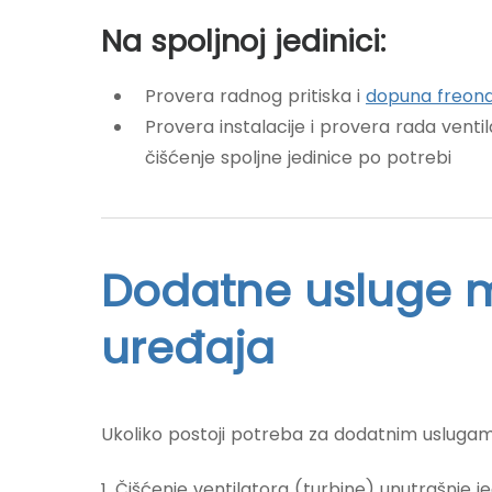
Na spoljnoj jedinici:
Provera radnog pritiska i
dopuna freon
Provera instalacije i provera rada vent
čišćenje spoljne jedinice po potrebi
Dodatne usluge m
uređaja
Ukoliko postoji potreba za dodatnim uslugam
1. Čišćenje ventilatora (turbine) unutrašnje j