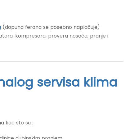
a
(dopuna ferona se posebno naplačuje)
ilatora, kompresora, provera nosača, pranje i
alog servisa klima
a kao sto su :
edinice
dubinskim pranjem