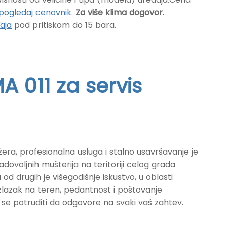
pogledaj cenovnik
.
Za više klima dogovor.
aja
pod pritiskom do 15 bara.
A 011 za servis
era, profesionalna usluga i stalno usavršavanje je
adovoljnih mušterija na teritoriji celog grada
 od drugih je višegodišnje iskustvo, u oblasti
 izlazak na teren, pedantnost i poštovanje
 se potruditi da odgovore na svaki vaš zahtev.