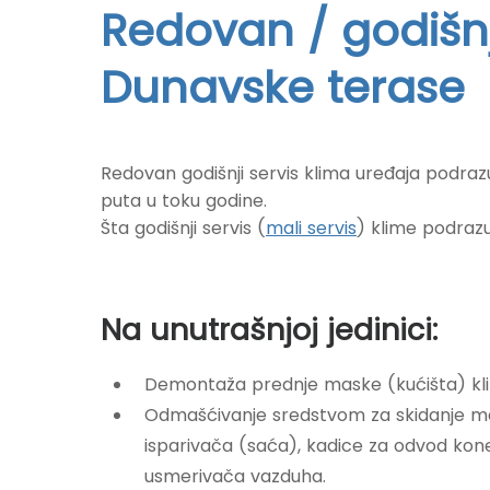
Redovan / godišnj
Dunavske terase
Redovan godišnji servis klima uređaja podraz
puta u toku godine.
Šta godišnji servis (
mali servis
) klime podra
Na unutrašnjoj jedinici:
Demontaža prednje maske (kućišta) kli
Odmašćivanje sredstvom za skidanje mas
isparivača (saća), kadice za odvod kon
usmerivača vazduha.