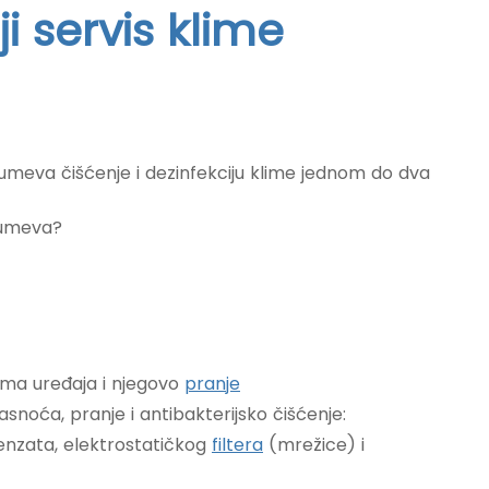
i servis klime
umeva čišćenje i dezinfekciju klime jednom do dva
zumeva?
ma uređaja i njegovo
pranje
noća, pranje i antibakterijsko čišćenje:
enzata, elektrostatičkog
filtera
(mrežice) i