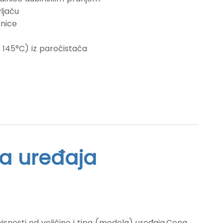
ljaču
inice
d 145°C) iz paročistača
ma uređaja
avisnosti od veličine i tipa (modela) uređaja.Cena