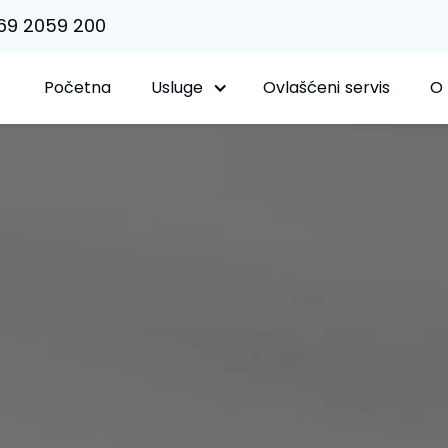
69 2059 200
Početna
Usluge
Ovlašćeni servis
O