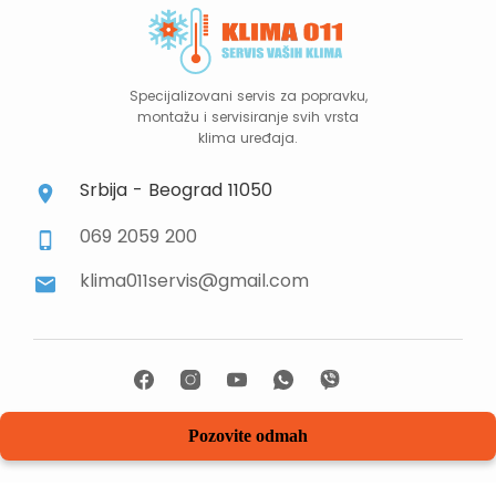
Specijalizovani servis za popravku,
montažu i servisiranje svih vrsta
klima uređaja.
Srbija - Beograd 11050
069 2059 200
klima011servis@gmail.com
Copyright © 2026 Klima 011. All rights reserved.
Pozovite odmah