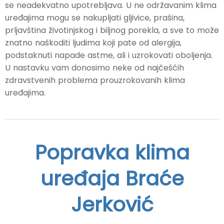
se neadekvatno upotrebljava. U ne održavanim klima
uređajima mogu se nakupljati gljivice, prašina,
prljavština životinjskog i biljnog porekla, a sve to može
znatno naškoditi ljudima koji pate od alergija,
podstaknuti napade astme, ali i uzrokovati oboljenja.
U nastavku vam donosimo neke od najčešćih
zdravstvenih problema prouzrokovanih klima
uređajima.
Popravka klima
uređaja Braće
Jerković