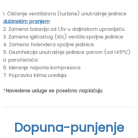
1. Čišćenje ventilatora (turbine) unutrašnje jedinice
dubinskim pranjem
2. Zamena baterija od 1,5v u daljinskom upravljaču
3. Zamena igličastog (IGL) ventila spoljne jedinice
4. Zamena holendera spoljne jedinice
5. Dezinfekcija unutrašnje jedinice parom (od 145°C)
iz paročistača
6. Merenje napona kompresora
7. Popravka klima uređaja
*
Navedene usluge se posebno naplaćuju
Dopuna-punjenje