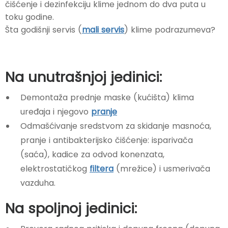
čišćenje i dezinfekciju klime jednom do dva puta u
toku godine.
Šta godišnji servis (
mali servis
) klime podrazumeva?
Na unutrašnjoj jedinici:
Demontaža prednje maske (kućišta) klima
uređaja i njegovo
pranje
Odmašćivanje sredstvom za skidanje masnoća,
pranje i antibakterijsko čišćenje: isparivača
(saća), kadice za odvod konenzata,
elektrostatičkog
filtera
(mrežice) i usmerivača
vazduha.
Na spoljnoj jedinici: