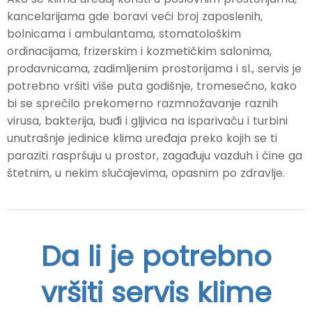
kancelarijama gde boravi veći broj zaposlenih,
bolnicama i ambulantama, stomatološkim
ordinacijama, frizerskim i kozmetičkim salonima,
prodavnicama, zadimljenim prostorijama i sl., servis je
potrebno vršiti više puta godišnje, tromesečno, kako
bi se sprečilo prekomerno razmnožavanje raznih
virusa, bakterija, buđi i gljivica na isparivaču i turbini
unutrašnje jedinice klima uređaja preko kojih se ti
paraziti raspršuju u prostor, zagađuju vazduh i čine ga
štetnim, u nekim slučajevima, opasnim po zdravlje.
Da li je potrebno
vršiti servis klime