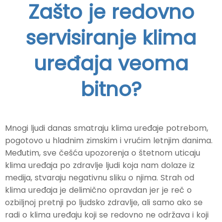
Zašto je redovno
servisiranje klima
uređaja veoma
bitno?
Mnogi ljudi danas smatraju klima uređaje potrebom,
pogotovo u hladnim zimskim i vrućim letnjim danima.
Međutim, sve češća upozorenja o štetnom uticaju
klima uređaja po zdravlje ljudi koja nam dolaze iz
medija, stvaraju negativnu sliku o njima. Strah od
klima uređaja je delimično opravdan jer je reč o
ozbiljnoj pretnji po ljudsko zdravlje, ali samo ako se
radi o klima uređaju koji se redovno ne održava i koji