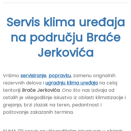
Servis klima uređaja
na području Braće
Jerkovića
Vršimo
servisiranje
,
popravku
, zamenu orignalnih
rezervnih delova i
ugradnju klima uređaja
na celoj
teritoriji
Braće Jerkovića
. Ono što nas izdvaja od
ostalih je višegodišnje iskustvo iz oblasti klimatizacije i
grejanja, brzi zlazak na teren, pedantnost i
poštovanje zakazanih termina.