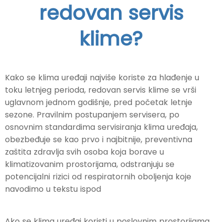
redovan servis
klime?
Kako se klima uređaji najviše koriste za hlađenje u
toku letnjeg perioda, redovan servis klime se vrši
uglavnom jednom godišnje, pred početak letnje
sezone. Pravilnim postupanjem servisera, po
osnovnim standardima servisiranja klima uređaja,
obezbeđuje se kao prvo i najbitnije, preventivna
zaštita zdravlja svih osoba koja borave u
klimatizovanim prostorijama, odstranjuju se
potencijalni rizici od respiratornih oboljenja koje
navodimo u tekstu ispod
Ako se klima uređaj koristi u poslovnim prostorijama,