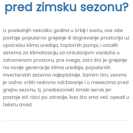
pred zimsku sezonu?
U poslednjih nekoliko godina u Srbiji i svetu, sve više
postaje popularno grejanje ili dogrevanje prostorija uz
upotrebu klima uređaja, toplotnih pumpi, i ostalih
sistema za klimatizaciju sa cirkulacijom vazduha u
zatvorenom prostoru, pre svega, zato što je grejanje
na novije generacije klima uređaja, popularnih
Inverterskih sistema najisplativije. Samim tim, veoma
je važno vršiti redovno održavanje i u mesecima pred
grejnu sezonu, tj. predsezonski zimski servis jer
postoje isti rizici po zdravlje, kao što smo već opisali u
tekstu iznad.