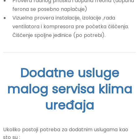
Provera radnog pritiska i
dopuna freona
(dopuna
ferona se posebno naplačuje)
Vizuelna provera instalacije, izolacije ,rada
ventilatora i kompresora pre početka čiščenja.
Čišćenje spoljne jedinice (po potrebi).
Dodatne usluge
malog servisa klima
uređaja
Ukoliko postoji potreba za dodatnim uslugama kao
sto su :