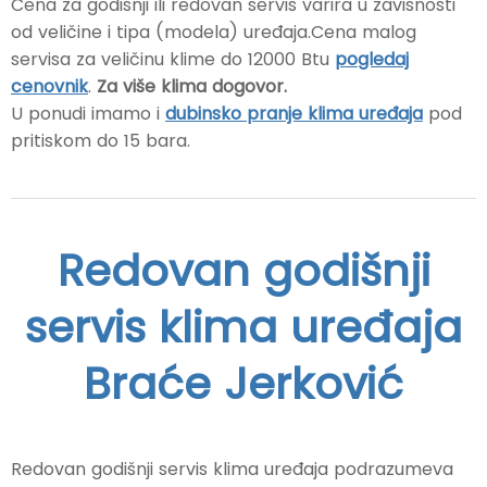
Cena za godišnji ili redovan servis varira u zavisnosti
od veličine i tipa (modela) uređaja.Cena malog
servisa za veličinu klime do 12000 Btu
pogledaj
cenovnik
.
Za više klima dogovor.
U ponudi imamo i
dubinsko pranje klima uređaja
pod
pritiskom do 15 bara.
Redovan godišnji
servis klima uređaja
Braće Jerković
Redovan godišnji servis klima uređaja podrazumeva